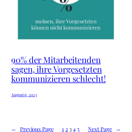
90% der Mitarbeitenden
sagen, ihre Vorgesetzten
kommunizieren schlecht!
August 6, 2023
←
Previous Page
1
2
3
4
5
Next Page
→